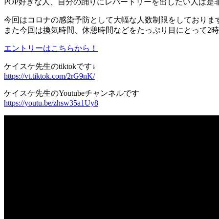
POP好きな人、自分の踊りにレパートリーを出したい人は是
今回はコロナの感染予防として大幅な人数制限をしておりま
また今回は換気時間、休憩時間などをたっぷり目にとって2
エントリーはこちらから！
ケイスケ先生のtiktokです↓
https://vt.tiktok.com/2rG9nK/
ケイスケ先生のYoutubeチャンネルです
https://youtu.be/zhsw35a1Uy8